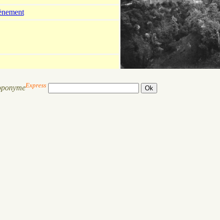
tènement
Express
oponyme