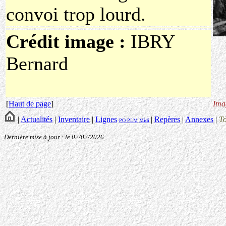
convoi trop lourd.
Crédit image :
IBRY
Bernard
[
Haut de page
]
Ima
|
Actualités
|
Inventaire
|
Lignes
|
Repères
|
Annexes
|
T
PO
PLM
Midi
Dernière mise à jour : le 02/02/2026