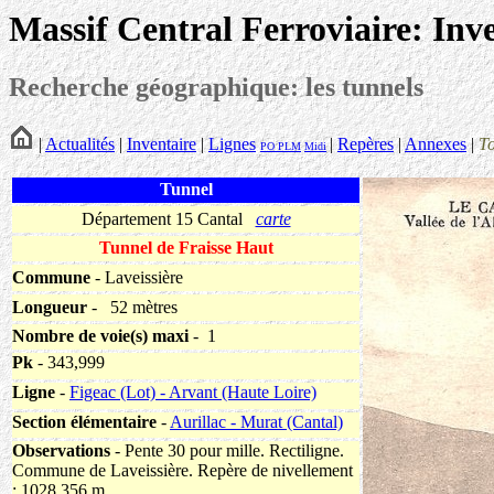
Massif Central Ferroviaire: Inv
Recherche géographique: les tunnels
|
Actualités
|
Inventaire
|
Lignes
|
Repères
|
Annexes
|
T
PO
PLM
Midi
Tunnel
Département 15 Cantal
carte
Tunnel de Fraisse Haut
Commune
- Laveissière
Longueur
-
52 mètres
Nombre de voie(s) maxi
- 1
Pk
- 343,999
Ligne
-
Figeac (Lot) - Arvant (Haute Loire)
Section élémentaire
-
Aurillac - Murat (Cantal)
Observations
- Pente 30 pour mille. Rectiligne.
Commune de Laveissière. Repère de nivellement
: 1028,356 m.