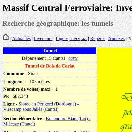
Massif Central Ferroviaire: Inv
Recherche géographique: les tunnels
|
Actualités
|
Inventaire
|
Lignes
|
Repères
|
Annexes
|
T
PO
PLM
Midi
Tunnel
Département 15 Cantal
carte
Tunnel de Bois de Carlat
Commune
- Siran
Longueur
-
103 mètres
Nombre de voie(s) maxi
- 1
Pk
- 682,343
Ligne
-
Siorac en Périgord (Dordogne) -
Viescamp sous Jallès (Cantal)
Section élémentaire
-
Bretenoux_Biars (Lot) -
Miécaze (Cantal)