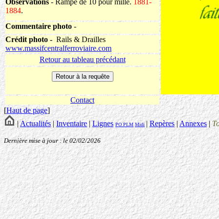
Observations
- Rampe de 10 pour mille.
1881-
1884
.
Commentaire photo
-
Crédit photo -
Rails & Drailles
www.massifcentralferroviaire.com
Retour au tableau précédant
Contact
[
Haut de page
]
|
Actualités
|
Inventaire
|
Lignes
|
Repères
|
Annexes
|
T
PO
PLM
Midi
Dernière mise à jour : le 02/02/2026