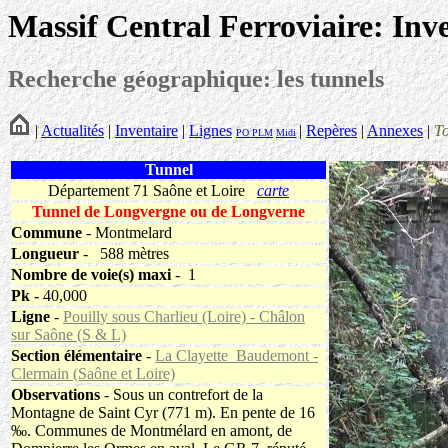
Massif Central Ferroviaire: Inv
Recherche géographique: les tunnels
|
Actualités
|
Inventaire
|
Lignes
|
Repères
|
Annexes
|
T
PO
PLM
Midi
Tunnel
Département 71 Saône et Loire
carte
Tunnel de Longvergne ou de Longverne
Commune
- Montmelard
Longueur
-
588 mètres
Nombre de voie(s) maxi
- 1
Pk
- 40,000
Ligne
-
Pouilly sous Charlieu (Loire) - Châlon
sur Saône (S & L)
Section élémentaire
-
La Clayette_Baudemont -
Clermain (Saône et Loire)
Observations
- Sous un contrefort de la
Montagne de Saint Cyr (771 m). En pente de 16
‰. Communes de Montmélard en amont, de