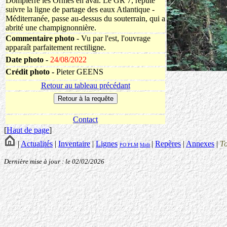
Dompierre les Ormes en aval. Le GR 7, réputé
suivre la ligne de partage des eaux Atlantique -
Méditerranée, passe au-dessus du souterrain, qui a
abrité une champignonnière.
Commentaire photo
- Vu par l'est, l'ouvrage
apparaît parfaitement rectiligne.
Date photo -
24/08/2022
Crédit photo -
Pieter GEENS
Retour au tableau précédant
Contact
[
Haut de page
]
|
Actualités
|
Inventaire
|
Lignes
|
Repères
|
Annexes
|
T
PO
PLM
Midi
Dernière mise à jour : le 02/02/2026