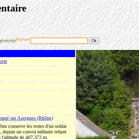
entaire
Express
oponyme
arte
amure sur Azergues (Rhône)
un conserve les restes d'un soldat
, depuis un convoi militaire reliant
 l'altitude de 407,372 m.