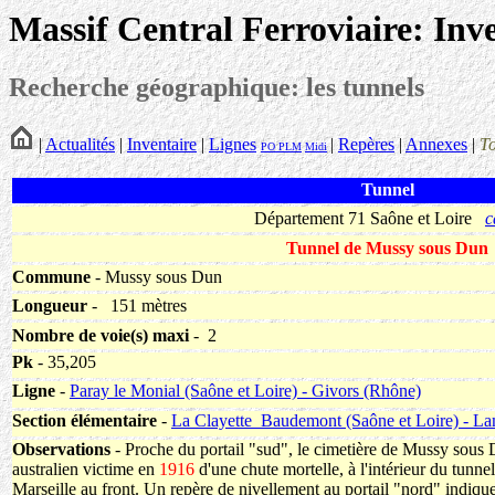
Massif Central Ferroviaire: Inv
Recherche géographique: les tunnels
|
Actualités
|
Inventaire
|
Lignes
|
Repères
|
Annexes
|
T
PO
PLM
Midi
Tunnel
Département 71 Saône et Loire
c
Tunnel de Mussy sous Dun
Commune
- Mussy sous Dun
Longueur
-
151 mètres
Nombre de voie(s) maxi
- 2
Pk
- 35,205
Ligne
-
Paray le Monial (Saône et Loire) - Givors (Rhône)
Section élémentaire
-
La Clayette_Baudemont (Saône et Loire) - L
Observations
- Proche du portail "sud", le cimetière de Mussy sous D
australien victime en
1916
d'une chute mortelle, à l'intérieur du tunnel
Marseille au front. Un repère de nivellement au portail "nord" indique