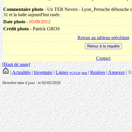
Commentaire photo
- Un TER Nevers - Lyon_Perrache débouche du
31 et la halte aujourd'hui rasée.
Date photo -
05/09/2012
Crédit photo -
Patrick GROS
Retour au tableau précédant
Contact
[
Haut de page
]
|
Actualités
|
Inventaire
|
Lignes
|
Repères
|
Annexes
|
T
PO
PLM
Midi
Dernière mise à jour : le 02/02/2026