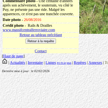
Commentaire photo
- Une centaine d'années
après son achèvement, le souterrain, vu côté le
Puy, ne présente pas une ride. Malgré les
apparences, ce n'est pas une tranchée couverte.
Date photo -
26/08/2016
Crédit photo -
Rails & Drailles
www.massifcentralferroviaire.com
Retour au tableau précédant
Contact
[
Haut de page
]
|
Actualités
|
Inventaire
|
Lignes
|
Repères
|
Annexes
|
T
PO
PLM
Midi
Dernière mise à jour : le 02/02/2026