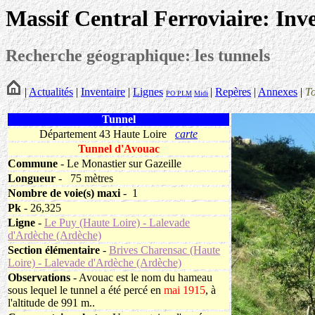
Massif Central Ferroviaire: Inv
Recherche géographique: les tunnels
|
Actualités
|
Inventaire
|
Lignes
|
Repères
|
Annexes
|
T
PO
PLM
Midi
Tunnel
Département 43 Haute Loire
carte
Tunnel d'Avouac
Commune
- Le Monastier sur Gazeille
Longueur
-
75 mètres
Nombre de voie(s) maxi
- 1
Pk
- 26,325
Ligne
-
Le Puy (Haute Loire) - Lalevade
d'Ardèche (Ardèche)
Section élémentaire
-
Brives Charensac (Haute
Loire) - Lalevade d'Ardèche (Ardèche)
Observations
- Avouac est le nom du hameau
sous lequel le tunnel a été percé en
mai 1915
, à
l'altitude de 991 m..