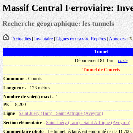
Massif Central Ferroviaire: Inv
Recherche géographique: les tunnels
|
Actualités
|
Inventaire
|
Lignes
|
Repères
|
Annexes
|
T
PO
PLM
Midi
Tunnel
Département 81 Tarn
carte
Tunnel de Courris
Commune
- Courris
Longueur
-
123 mètres
Nombre de voie(s) maxi
- 1
Pk
- 18,200
Ligne
-
Saint Juéry (Tarn) - Saint Affrique (Aveyron)
Section élémentaire
-
Saint Juéry (Tarn) - Saint Affrique (Aveyron)
Commentaire photo
- Le tunnel, éclairé, est emprunté par la D 700.