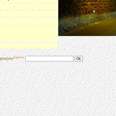
Express
oponyme