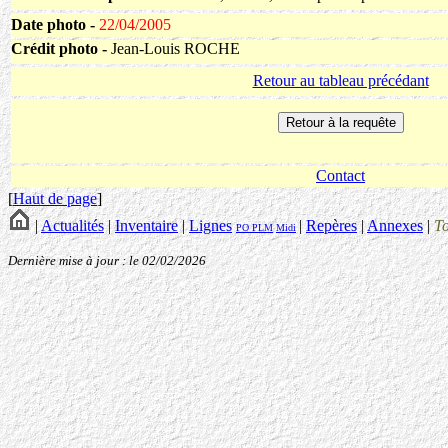
Date photo -
22/04/2005
Crédit photo -
Jean-Louis ROCHE
Retour au tableau précédant
Contact
[
Haut de page
]
|
Actualités
|
Inventaire
|
Lignes
|
Repères
|
Annexes
|
T
PO
PLM
Midi
Dernière mise à jour : le 02/02/2026