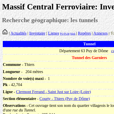
Massif Central Ferroviaire: Inv
Recherche géographique: les tunnels
|
Actualités
|
Inventaire
|
Lignes
|
Repères
|
Annexes
|
T
PO
PLM
Midi
Tunnel
Département 63 Puy de Dôme
c
Tunnel des Garniers
Commune
- Thiers
Longueur
-
204 mètres
Nombre de voie(s) maxi
- 1
Pk
- 42,704
Ligne
-
Clermont Ferrand - Saint Just sur Loire (Loire)
Section élémentaire
-
Courty - Thiers (Puy de Dôme)
Observations
- Cet ouvrage tient son nom du quartier villageois le lon
d'une
rue du Tunnel
.