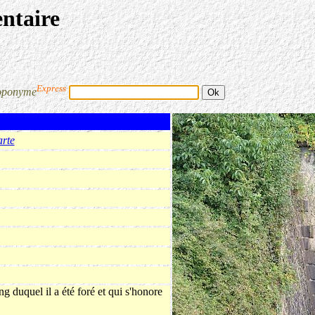
entaire
Express
oponyme
arte
g duquel il a été foré et qui s'honore