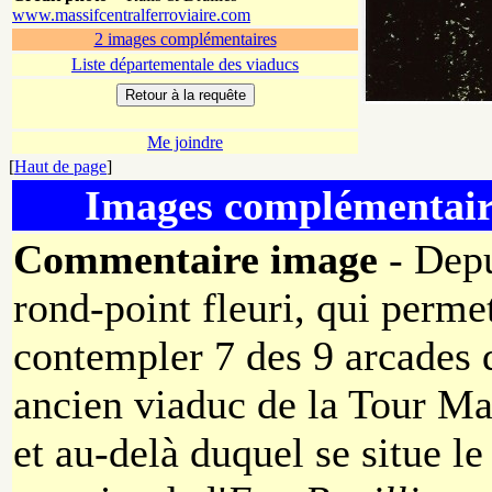
www.massifcentralferroviaire.com
2 images complémentaires
Liste départementale des viaducs
Me joindre
[
Haut de page
]
Images complémentair
Commentaire image
- Depu
rond-point fleuri, qui perme
contempler 7 des 9 arcades 
ancien viaduc de la Tour M
et au-delà duquel se situe le