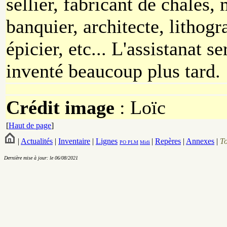
sellier, fabricant de châles,
banquier, architecte, lithogr
épicier, etc... L'assistanat se
inventé beaucoup plus tard.
Crédit image
: Loïc
[
Haut de page
]
|
Actualités
|
Inventaire
|
Lignes
|
Repères
|
Annexes
|
T
PO
PLM
Midi
Dernière mise à jour: le 06/08/2021