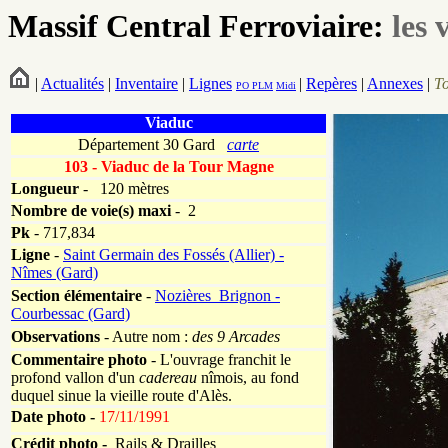
Massif Central Ferroviaire:
les 
|
Actualités
|
Inventaire
|
Lignes
|
Repères
|
Annexes
|
T
PO
PLM
Midi
Viaduc
Département 30 Gard
carte
103 - Viaduc de la Tour Magne
Longueur
-
120 mètres
Nombre de voie(s)
maxi
- 2
Pk
-
717,834
Ligne
-
Saint Germain des Fossés (Allier) -
Nîmes (Gard)
Section élémentaire
-
Nozières_Brignon -
Courbessac (Gard)
Observations
- Autre nom :
des 9 Arcades
Commentaire photo
- L'ouvrage franchit le
profond vallon d'un
cadereau
nîmois, au fond
duquel sinue la vieille route d'Alès.
Date photo -
17/11/1991
Crédit photo -
Rails & Drailles