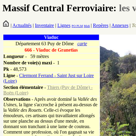
Massif Central Ferroviaire:
les 
|
Actualités
|
Inventaire
|
Lignes
|
Repères
|
Annexes
|
T
PO
PLM
Midi
Viaduc
Département 63 Puy de Dôme
carte
666 - Viaduc de Granetias
Longueur
-
59 mètres
Nombre de voie(s)
maxi
- 1
Pk
-
48,573
Ligne
-
Clermont Ferrand - Saint Just sur Loire
(Loire)
Section élémentaire
-
Thiers (Puy de Dôme) -
Boën (Loire)
Observations
- Après avoir dominé la
Vallée des
Usines
, la ligne s'accroche à présent au-dessus de
la
Vallée des Rouets
. Celle-ci évoque les
émouleurs, ces artisans qui travaillaient allongés
sur une planche au dessus d'une meule, en
donnant son tranchant à une lame de couteau.
Comment une profession, où l'on gagnait sa vie