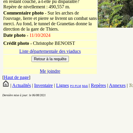
en restant couché, a-t-elle pu disparaître?
Repère de nivellement : 490,557 m.
Commentaire photo
- Sur les arches de
l'ouvrage, lierre et pierre se livrent un combat sans
merci. Au fond, le tunnel de Granetias donne la
direction de la gare de Thiers.
Date photo -
11/10/2024
Crédit photo -
Christophe BENOIST
Liste départementale des viaducs
Me joindre
[
Haut de page
]
|
Actualités
|
Inventaire
|
Lignes
|
Repères
|
Annexes
|
T
PO
PLM
Midi
Dernière mise à jour: le 06/08/2021