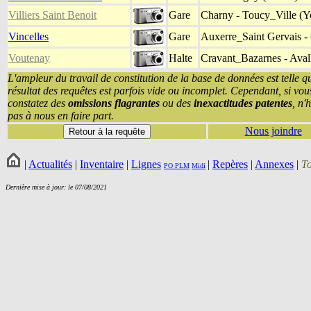
Villiers Saint Benoit
Gare
Charny - Toucy_Ville (Y
Vincelles
Gare
Auxerre_Saint Gervais -
Voutenay
Halte
Cravant_Bazarnes - Aval
L'ampleur du travail de constitution de la base de données est telle q
résultat des requêtes est parfois vide ou incomplet. Cependant, si vou
constatez des
omissions flagrantes
ou des
inexactitudes patentes
, n'
pas à nous en faire part.
Nous joindre
|
Actualités
|
Inventaire
|
Lignes
|
Repères
|
Annexes
|
T
PO
PLM
Midi
Dernière mise à jour: le 07/08/2021