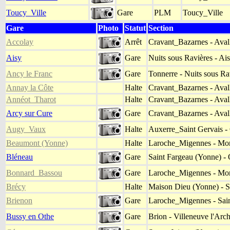
Toucy_Ville
Gare
PLM
Toucy_Ville
Gare
Photo
Statut
Section
Accolay
Arrêt
Cravant_Bazarnes - Aval
Aisy
Gare
Nuits sous Ravières - A
Ancy le Franc
Gare
Tonnerre - Nuits sous Ra
Annay la Côte
Halte
Cravant_Bazarnes - Aval
Annéot_Tharot
Halte
Cravant_Bazarnes - Aval
Arcy sur Cure
Gare
Cravant_Bazarnes - Aval
Augy_Vaux
Halte
Auxerre_Saint Gervais -
Beaumont (Yonne)
Halte
Laroche_Migennes - Mo
Bléneau
Gare
Saint Fargeau (Yonne) - 
Bonnard_Bassou
Gare
Laroche_Migennes - Mo
Brécy
Halte
Maison Dieu (Yonne) - S
Brienon
Gare
Laroche_Migennes - Sain
Bussy en Othe
Gare
Brion - Villeneuve l'Ar