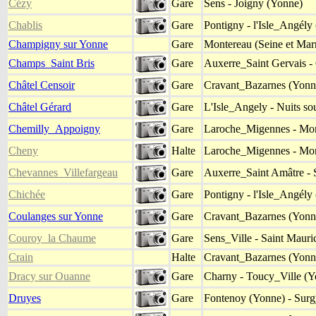
Cézy
Gare
Sens - Joigny (Yonne)
Chablis
Gare
Pontigny - l'Isle_Angély
Champigny sur Yonne
Gare
Montereau (Seine et Mar
Champs_Saint Bris
Gare
Auxerre_Saint Gervais -
Châtel Censoir
Gare
Cravant_Bazarnes (Yonne
Châtel Gérard
Gare
L'Isle_Angely - Nuits so
Chemilly_Appoigny
Gare
Laroche_Migennes - Mo
Cheny
Halte
Laroche_Migennes - Mo
Chevannes_Villefargeau
Gare
Auxerre_Saint Amâtre - 
Chichée
Gare
Pontigny - l'Isle_Angély
Coulanges sur Yonne
Gare
Cravant_Bazarnes (Yonne
Couroy_la Chaume
Gare
Sens_Ville - Saint Maur
Crain
Halte
Cravant_Bazarnes (Yonne
Dracy sur Ouanne
Gare
Charny - Toucy_Ville (Y
Druyes
Gare
Fontenoy (Yonne) - Surg