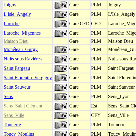
Joigny
Gare
PLM
Joigny
L'Isle_Angely
Gare
PLM
L'Isle_Angély
Laroche
Gare CFD
CFD
Laroche_Mige
Laroche_Migennes
Gare
PLM
Laroche_Mige
Maison Dieu
Gare
PLM
Maison Dieu
Monéteau_Gurgy
Gare
PLM
Monéteau_Gu
Nuits sous Ravières
Gare
PLM
Nuits sous Ra
Saint Fargeau
Gare
PLM
Saint Fargeau
Saint Florentin_Vergigny
Gare
PLM
Saint Florent
Saint Sauveur
Gare
PLM
Saint Sauveur
Sens
Gare
PLM
Sens_Lyon
Sens_Saint Clément
Gare
Est
Sens_Saint Cl
Sens_Ville
Gare
CFY
Sens_Ville
Tonnerre
Gare
PLM
Tonnerre
Toucy_Moulins
Gare
PLM
Toucy_Mouli