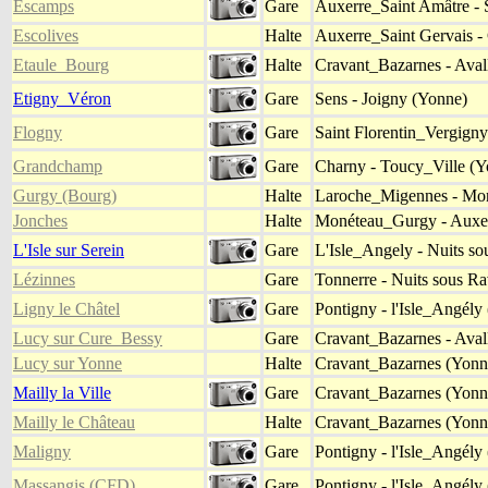
Escamps
Gare
Auxerre_Saint Amâtre - 
Escolives
Halte
Auxerre_Saint Gervais -
Etaule_Bourg
Halte
Cravant_Bazarnes - Aval
Etigny_Véron
Gare
Sens - Joigny (Yonne)
Flogny
Gare
Saint Florentin_Vergigny
Grandchamp
Gare
Charny - Toucy_Ville (Y
Gurgy (Bourg)
Halte
Laroche_Migennes - Mo
Jonches
Halte
Monéteau_Gurgy - Auxer
L'Isle sur Serein
Gare
L'Isle_Angely - Nuits so
Lézinnes
Gare
Tonnerre - Nuits sous Ra
Ligny le Châtel
Gare
Pontigny - l'Isle_Angély
Lucy sur Cure_Bessy
Gare
Cravant_Bazarnes - Aval
Lucy sur Yonne
Halte
Cravant_Bazarnes (Yonne
Mailly la Ville
Gare
Cravant_Bazarnes (Yonne
Mailly le Château
Halte
Cravant_Bazarnes (Yonne
Maligny
Gare
Pontigny - l'Isle_Angély
Massangis (CFD)
Gare
Pontigny - l'Isle_Angély