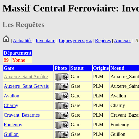
Massif Central Ferroviaire: Inv
Les Requêtes
|
Actualités
|
Inventaire
|
Lignes
|
Repères
|
Annexes
|
T
PO
PLM
Midi
Département
89
Yonne
Gare
Photo
Statut
Origine
Noeud
Auxerre_Saint Amâtre
Gare
PLM
Auxerre_Sain
Auxerre_Saint Gervais
Gare
PLM
Auxerre_Saint
Avallon
Gare
PLM
Avallon
Charny
Gare
PLM
Charny
Cravant_Bazarnes
Gare
PLM
Cravant_Baza
Fontenoy
Gare
PLM
Fontenoy
Guillon
Gare
PLM
Guillon