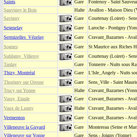
Saints
Gare
Fontenoy - Saint Sauveu
Sauvigny le Bois
Halte
Avallon - Maison Dieu (
Savigny
Gare
Courtenay (Loiret) - Sen
Seignelay
Gare
Laroche - Pontigny (Yon
Sermizelles_Vézelay
Gare
Cravant_Bazarnes - Aval
Sognes
Gare
St Maurice aux Riches 
Subligny_Villeroy
Gare
Courtenay (Loiret) - Sen
Tanlay
Gare
Tonnerre - Nuits sous Ra
Thizy_Montréal
Gare
L'Isle_Angely - Nuits so
Thorigny sur Oreuse
Gare
Sens_Ville - Saint Maur
Trucy sur Yonne
Halte
Cravant_Bazarnes (Yonne
Vassy_Etaule
Gare
Cravant_Bazarnes - Aval
Vaux de Lugny
Halte
Cravant_Bazarnes - Aval
Vermenton
Gare
Cravant_Bazarnes - Aval
Villeneuve la Guyard
Gare
Montereau (Seine et Mar
Villeneuve sur Yonne
Gare
Sens - Joigny (Yonne)