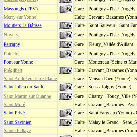
Massangis (TPV)
Gare
Pontigny - l'Isle_Angély
Merry sur Yonne
Halte
Cravant_Bazarnes (Yonne
Moutiers_la Bâtisse
Halte
Saint Sauveur - Saint Fa
Noyers
Gare
Pontigny - l'Isle_Angély
Perrigny
Gare
Fleury_Vallée d'Aillant 
Poinchy
Gare
Pontigny - l'Isle_Angély
Pont sur Yonne
Gare
Montereau (Seine et Mar
Prégilbert
Halte
Cravant_Bazarnes (Yonne
Saint André en Terre Plaine
Gare
Maison Dieu (Yonne) - S
Saint Julien du Sault
Gare
Sens - Joigny (Yonne)
Saint Martin sur Ouanne
Gare
Charny - Toucy_Ville (Y
Saint Moré
Halte
Cravant_Bazarnes - Aval
Saint Privé
Gare
Saint Fargeau (Yonne) - 
Saint Savinien
Halte
Malay le Grand - Sens_S
Sainte Pallaye
Halte
Cravant_Bazarnes (Yonne