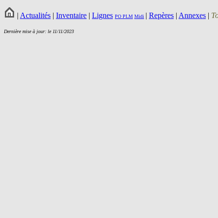
|
Actualités
|
Inventaire
|
Lignes
|
Repères
|
Annexes
|
T
PO
PLM
Midi
Dernière mise à jour: le 11/11/2023