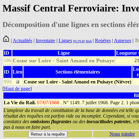
Massif Central Ferroviaire: Inv
Décomposition d'une lignes en sections élé
|
Actualités
|
Inventaire
|
Lignes
|
Repères
|
Annexes
|
T
PO
PLM
Midi
ID
Ligne
Longueur t
Cosne sur Loire - Saint Amand en Puisaye
186
Lo
ID
Lien
Sections élémentaires
999
Cosne sur Loire - Saint Amand en Puisaye (Nièvre)
[
Haut de page
]
Bi
La Vie du Rail.
07/07/1968
.
N° 1149. 7 juillet 1968. Page 2. 1 pho
L'ampleur du travail de constitution de la base de données est telle q
résultat des requêtes est parfois vide ou incomplet. Cependant, si vou
constatez des
omissions flagrantes
ou des
inexactitudes patentes
, n'
pas à nous en faire part.
Nous joindre