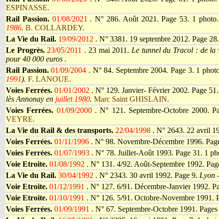
ESPINASSE.
Rail Passion.
01/08/2021
.
N° 286. Août 2021. Page 53. 1 photo
1986
.
B. COLLARDEY.
La Vie du Rail.
19/09/2012
.
N° 3381. 19 septembre 2012. Page 28.
Le Progrès.
23/05/2011
.
23 mai 2011.
Le tunnel du Tracol : de la 
pour 40 000 euros .
Rail Passion.
01/09/2004
.
N° 84. Septembre 2004. Page 3. 1 phot
1991
).
F. LANOUE.
Voies Ferrées.
01/01/2002
.
N° 129. Janvier- Février 2002. Page 51
lès Annonay en
juillet 1980
.
Marc Saint GHISLAIN.
Voies Ferrées.
01/09/2000
.
N° 121. Septembre-Octobre 2000. P
VEYRE.
La Vie du Rail & des transports.
22/04/1998
.
N° 2643. 22 avril 1
Voies Ferrées.
01/11/1996
.
N° 98. Novembre-Décembre 1996. Page
Voies Ferrées.
01/07/1993
.
N° 78. Juillet-Août 1993. Page 31. 1 ph
Voie Etroite.
01/08/1992
.
N° 131. 4/92. Août-Septembre 1992. Pag
La Vie du Rail.
30/04/1992
.
N° 2343. 30 avril 1992. Page 9.
Lyon 
Voie Etroite.
01/12/1991
.
N° 127. 6/91. Décembre-Janvier 1992. Pa
Voie Etroite.
01/10/1991
.
N° 126. 5/91. Octobre-Novembre 1991. P
Voies Ferrées.
01/09/1991
.
N° 67. Septembre-Octobre 1991. Pages 