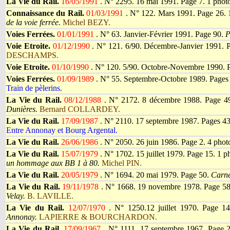
La Vie du Rail.
16/05/1991
.
N° 2295. 16 mai 1991. Page 7. 1 phot
Connaissance du Rail.
01/03/1991
.
N° 122. Mars 1991. Page 26. 
de la voie ferrée.
Michel BEZY.
Voies Ferrées.
01/01/1991
.
N° 63. Janvier-Février 1991. Page 90.
P
Voie Etroite.
01/12/1990
.
N° 121. 6/90. Décembre-Janvier 1991. P
DESCHAMPS.
Voie Etroite.
01/10/1990
.
N° 120. 5/90. Octobre-Novembre 1990. 
Voies Ferrées.
01/09/1989
.
N° 55. Septembre-Octobre 1989. Pages 
Train de pèlerins.
La Vie du Rail.
08/12/1988
.
N° 2172. 8 décembre 1988. Page 49
Dunières.
Bernard COLLARDEY.
La Vie du Rail.
17/09/1987
.
N° 2110. 17 septembre 1987. Pages 43
Entre Annonay et Bourg Argental.
La Vie du Rail.
26/06/1986
.
N° 2050. 26 juin 1986. Page 2. 4 phot
La Vie du Rail.
15/07/1979
.
N° 1702. 15 juillet 1979. Page 15. 1 p
un hommage aux BB 1 à 80.
Michel PIN.
La Vie du Rail.
20/05/1979
.
N° 1694. 20 mai 1979. Page 50.
Carne
La Vie du Rail.
19/11/1978
.
N° 1668. 19 novembre 1978. Page 58
Velay.
B. LAVILLE.
La Vie du Rail.
12/07/1970
.
N° 1250.12 juillet 1970. Page 1
Annonay.
LAPIERRE & BOURCHARDON.
La Vie du Rail.
17/09/1967
.
N° 1111. 17 septembre 1967. Page 2