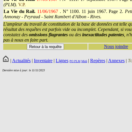
(PLM).
V.P.
La Vie du Rail.
11/06/1967
.
N° 1100. 11 juin 1967. Page 2.
Pet
Annonay - Peyraud - Saint Rambert d'Albon - Rives.
L'ampleur du travail de constitution de la base de données est telle q
résultat des requêtes est parfois vide ou incomplet. Cependant, si vou
constatez des
omissions flagrantes
ou des
inexactitudes patentes
, n'
pas à nous en faire part.
Nous joindre
|
Actualités
|
Inventaire
|
Lignes
|
Repères
|
Annexes
|
T
PO
PLM
Midi
Dernière mise à jour: le 11/11/2023