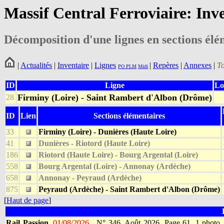
Massif Central Ferroviaire: Inv
Décomposition d'une lignes en sections élé
|
Actualités
|
Inventaire
|
Lignes
|
Repères
|
Annexes
|
T
PO
PLM
Midi
ID
Ligne
Lo
Firminy (Loire) - Saint Rambert d'Albon (Drôme)
28
ID
Lien
Sections élémentaires
33
Firminy (Loire) - Dunières (Haute Loire)
41
Dunières - Riotord (Haute Loire)
186
Riotord (Haute Loire) - Bourg Argental (Loire)
558
Bourg Argental (Loire) - Annonay (Ardèche)
658
Annonay - Peyraud (Ardèche)
875
Peyraud (Ardèche) - Saint Rambert d'Albon (Drôme)
[
Haut de page
]
Rail Passion.
01/08/2026
.
N° 346. Août 2026. Page 61. 1 photo