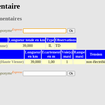
entaire
mentaires
Express
oponyme
Longueur totale en km
Type
Observations
enne)
39,000
IL
TD
Longueur
Ecartement
Voie(s)
Rampe
Tension
en km
en m
maxi
maxi
 (Haute Vienne)
39,000
1,00
1
non électrifi
Express
oponyme