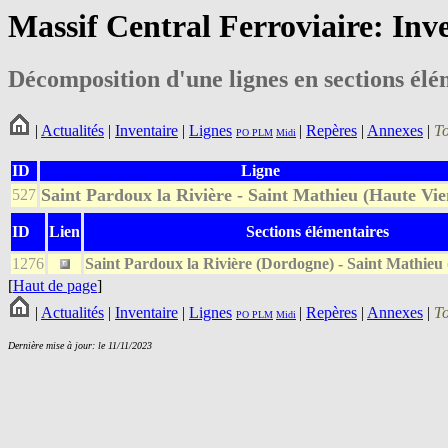
Massif Central Ferroviaire: Inv
Décomposition d'une lignes en sections élé
|
Actualités
|
Inventaire
|
Lignes
|
Repères
|
Annexes
|
T
PO
PLM
Midi
ID
Ligne
Saint Pardoux la Rivière - Saint Mathieu (Haute Vi
527
ID
Lien
Sections élémentaires
1276
Saint Pardoux la Rivière (Dordogne) - Saint Mathieu
[
Haut de page
]
|
Actualités
|
Inventaire
|
Lignes
|
Repères
|
Annexes
|
T
PO
PLM
Midi
Dernière mise à jour: le 11/11/2023