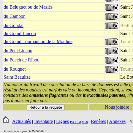
du Béluguet ou de Maziès
Saint 
du Cambon
Saint 
du Goudal
Bertho
du Grand Lincou
Saint 
du Grand Tournant ou de la Mouline
Tourne
du Petit Lincou
Saint 
du Puech de Ribou
Saint 
du Rouquet
Tourne
Saint Beaulize
Le Bou
L'ampleur du travail de constitution de la base de données est telle q
résultat des requêtes est parfois vide ou incomplet. Cependant, si vou
constatez des
omissions flagrantes
ou des
inexactitudes patentes
, n'
pas à nous en faire part.
Nous joindre
|
Actualités
|
Inventaire
|
Lignes
|
Repères
|
Annexes
|
T
PO
PLM
Midi
Dernière mise à jour: le 09/08/2021