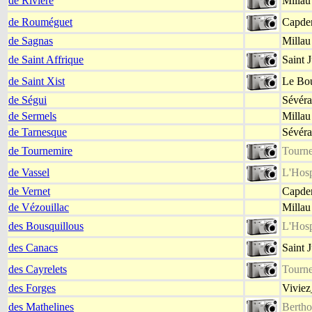
de Rivière
Millau
de Rouméguet
Capden
de Sagnas
Millau
de Saint Affrique
Saint 
de Saint Xist
Le Bou
de Ségui
Sévéra
de Sermels
Millau
de Tarnesque
Sévéra
de Tournemire
Tourne
de Vassel
L'Hosp
de Vernet
Capden
de Vézouillac
Millau
des Bousquillous
L'Hosp
des Canacs
Saint 
des Cayrelets
Tourne
des Forges
Viviez
des Mathelines
Bertho