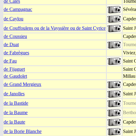
de Calès
Tourne
de Campagnac
Sévéra
de Caylou
Capden
de Couffoulens ou de la Vayssière ou de Saint Cyrice
Saint 
de Coussieu
Capden
de Duat
Tourne
de Fabrègues
Viviez
de Fau
Saint 
de Fijaguet
Saint 
de Gaudolet
Millau
de Grand Mergieux
Capden
de Janolles
Saint 
de la Bastide
Tourne
de la Baume
Bertho
de la Baute
Capden
de la Borie Blanche
Saint 