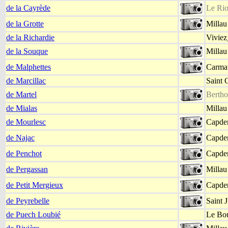
de la Cayrède
Le Rio
de la Grotte
Millau
de la Richardie
Viviez
de la Souque
Millau
de Malphettes
Carmau
de Marcillac
Saint 
de Martel
Bertho
de Mialas
Millau
de Mourlesc
Capden
de Najac
Capden
de Penchot
Capden
de Pergassan
Millau
de Petit Mergieux
Capden
de Peyrebelle
Saint 
de Puech Loubié
Le Bou