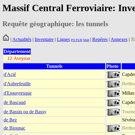
Massif Central Ferroviaire: Inv
Requête géographique: les tunnels
|
Actualités
|
Inventaire
|
Lignes
|
Repères
|
Annexes
|
T
PO
PLM
Midi
Département
12
Aveyron
Tunnels
Photo
d'Acié
Capden
d'Aubrefeuille
Bertho
d'Engayresque
Millau
de Bascaud
Capden
de Bassin ou de Bassy
Tourne
de Bez
Sévéra
de Biounac
Bertho