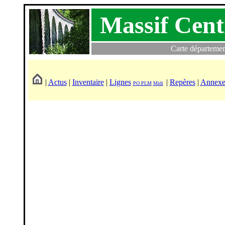
Massif Cent
Carte département
|
Actus
|
Inventaire
|
Lignes
|
Repères
|
Annexe
PO
PLM
Midi