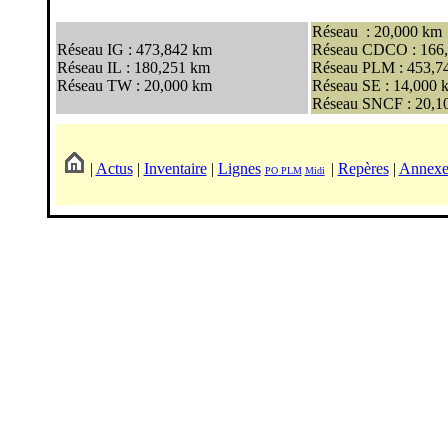
Réseau : 20,000 km
Réseau IG : 473,842 km
Réseau CDCO : 166
Réseau IL : 180,251 km
Réseau PLM : 453,7
Réseau TW : 20,000 km
Réseau SE : 14,000 
Réseau SNCF : 20,1
|
Actus
|
Inventaire
|
Lignes
|
Repères
|
Annexe
PO
PLM
Midi