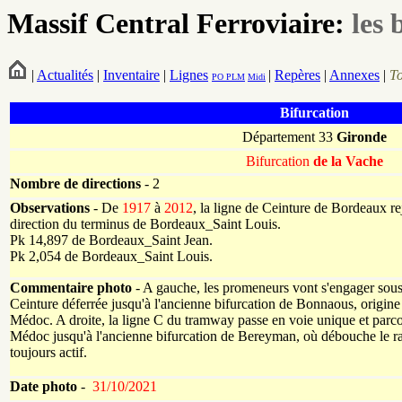
Massif Central Ferroviaire:
les 
|
Actualités
|
Inventaire
|
Lignes
|
Repères
|
Annexes
|
T
PO
PLM
Midi
Bifurcation
Département 33
Gironde
Bifurcation
de la Vache
Nombre de directions
- 2
Observations
- De
1917
à
2012
, la ligne de Ceinture de Bordeaux re
direction du terminus de Bordeaux_Saint Louis.
Pk 14,897 de Bordeaux_Saint Jean.
Pk 2,054 de Bordeaux_Saint Louis.
Commentaire photo
- A gauche, les promeneurs vont s'engager sous 
Ceinture déferrée jusqu'à l'ancienne bifurcation de Bonnaous, origine
Médoc. A droite, la ligne C du tramway passe en voie unique et parc
Médoc jusqu'à l'ancienne bifurcation de Bereyman, où débouche le 
toujours actif.
Date photo
-
31/10/2021