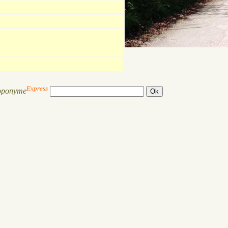
Express
oponyme