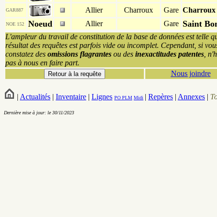
Allier
Charroux
Gare
Charroux 
GAR887
Noeud
Saint Bo
Allier
Gare
NOE 152
L'ampleur du travail de constitution de la base de données est telle q
résultat des requêtes est parfois vide ou incomplet. Cependant, si vou
constatez des
omissions flagrantes
ou des
inexactitudes patentes
, n'
pas à nous en faire part.
Nous joindre
|
Actualités
|
Inventaire
|
Lignes
|
Repères
|
Annexes
|
T
PO
PLM
Midi
Dernière mise à jour: le 30/11/2023