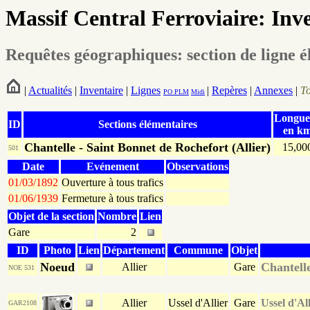
Massif Central Ferroviaire: Inv
Requêtes géographiques: section de ligne 
|
Actualités
|
Inventaire
|
Lignes
|
Repères
|
Annexes
|
T
PO
PLM
Midi
Longue
ID
Sections élémentaires
en k
Chantelle - Saint Bonnet de Rochefort (Allier)
15,00
501
Date
Evénement
Observations
01/03/1892
Ouverture à tous trafics
01/06/1939
Fermeture à tous trafics
Objet de la section
Nombre
Lien
Gare
2
ID
Photo
Lien
Département
Commune
Objet
Noeud
Chantell
Allier
Gare
NOE 531
Allier
Ussel d'Allier
Gare
Ussel d'All
GAR2108