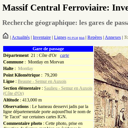
Massif Central Ferroviaire: Inv
Recherche géographique: les gares de pas
|
Actualités
|
Inventaire
|
Lignes
|
Repères
|
Annexes
|
T
PO
PLM
Midi
Gare de passage
Département
21 : Côte d'Or
carte
Commune
:
Montlay en Morvan
Halte
:
Montlay
Point Kilométrique
: 79,200
Ligne
:
Beaune - Semur en Auxois
Section élémentaire
:
Saulieu - Semur en Auxois
(Côte d'Or)
Altitude
: 413,000 m
Observations
: Le hameau desservi jadis par la
ligne départementale porte aujourd'hui le nom de
"le Tacot" sur certaines cartes IGN.
Commentaire photo
: Cette photo, prise en