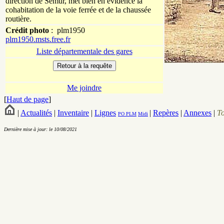
direction de Semur, met bien en évidence la
cohabitation de la voie ferrée et de la chaussée
routière.
Crédit photo
:
plm1950
plm1950.msts.free.fr
Liste départementale des gares
Me joindre
[
Haut de page
]
|
Actualités
|
Inventaire
|
Lignes
|
Repères
|
Annexes
|
T
PO
PLM
Midi
Dernière mise à jour: le 10/08/2021