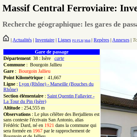
Massif Central Ferroviaire: Inv
Recherche géographique: les gares de pas
|
Actualités
|
Inventaire
|
Lignes
|
Repères
|
Annexes
|
T
PO
PLM
Midi
Gare de passage
Département
38 : Isère
carte
Commune
:
Bourgoin Jallieu
Gare
:
Bourgoin Jallieu
Point Kilométrique
: 41,667
Ligne
:
Lyon (Rhône) - Marseille (Bouches du
Rhône)
Section élémentaire
:
Saint Quentin Fallavier -
La Tour du Pin (Isère)
Altitude
: 254,555 m
Observations
: Le plus célèbre des Berjalliens est
sans conteste l'écrivain San Antonio, alias
Frédéric Dard, né en
1921
dans la commune qui
sera formée en
1967
par le rapprochement de
Bourgoin et de Jallieu.