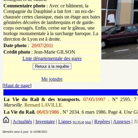
Commentaire photo
: Avec ce bâtiment, la
Compagnie du Dauphiné a fait fort : un rez-de-
chaussée certes classique, mais un étage aux baies
géminées décorées de lambrequins et de garde-
corps ouvragés. Enfin, cerise sur le gâteau, une
horloge monumentale à la surcharge baroque. La
direction de Lyon est à droite.
Date photo
:
20/07/2011
Crédit photo
:
Jean-Marie
GILSON
Liste départementale des gares
Me joindre
[
Haut de page
]
La Vie du Rail & des transports.
07/05/1997
.
N° 2595. 7 
Marseille.
Bernard LAVILLE.
La Vie du Rail.
06/03/1986
.
N° 2034. 6 mars 1986. Page 4.
Une GM
|
Actualités
|
Inventaire
|
Lignes
|
Repères
|
Annexes
|
T
PO
PLM
Midi
Dernière mise à jour: le 10/08/2021