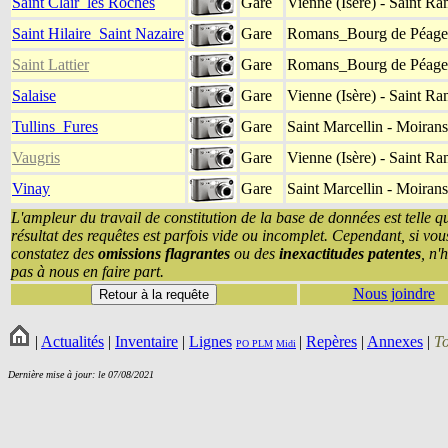
Saint Clair_les Roches
Gare
Vienne (Isère) - Saint R
Saint Hilaire_Saint Nazaire
Gare
Romans_Bourg de Péage (
Saint Lattier
Gare
Romans_Bourg de Péage (
Salaise
Gare
Vienne (Isère) - Saint R
Tullins_Fures
Gare
Saint Marcellin - Moirans
Vaugris
Gare
Vienne (Isère) - Saint R
Vinay
Gare
Saint Marcellin - Moirans
L'ampleur du travail de constitution de la base de données est telle q
résultat des requêtes est parfois vide ou incomplet. Cependant, si vou
constatez des
omissions flagrantes
ou des
inexactitudes patentes
, n'
pas à nous en faire part.
Nous joindre
|
Actualités
|
Inventaire
|
Lignes
|
Repères
|
Annexes
|
T
PO
PLM
Midi
Dernière mise à jour: le 07/08/2021