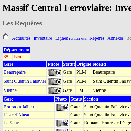
Massif Central Ferroviaire: Inv
Les Requêtes
|
Actualités
|
Inventaire
|
Lignes
|
Repères
|
Annexes
|
T
PO
PLM
Midi
Département
38
Isère
Gare
Photo
Statut
Origine
Noeud
Beaurepaire
Gare
PLM
Beaurepaire
Saint Quentin Fallavier
Gare
PLM
Saint Quentin Fallav
Vienne
Gare
LM
Vienne
Gare
Photo
Statut
Section
Bourgoin Jallieu
Gare
Saint Quentin Fallavier -
L'Isle d'Abeau
Gare
Saint Quentin Fallavier -
La Sône
Gare
Romans_Bourg de Péage (