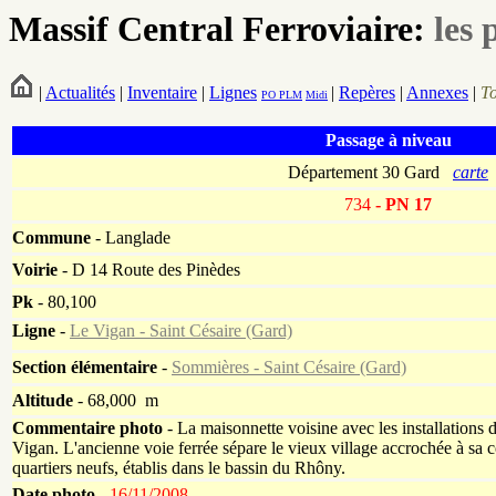
Massif Central Ferroviaire:
les 
|
Actualités
|
Inventaire
|
Lignes
|
Repères
|
Annexes
|
T
PO
PLM
Midi
Passage à niveau
Département 30 Gard
carte
734
- PN 17
Commune
- Langlade
Voirie
-
D 14 Route des Pinèdes
Pk
-
80,100
Ligne
-
Le Vigan - Saint Césaire (Gard)
Section élémentaire
-
Sommières - Saint Césaire (Gard)
Altitude
- 68,000 m
Commentaire photo
- La maisonnette voisine avec les installations d
Vigan. L'ancienne voie ferrée sépare le vieux village accrochée à sa 
quartiers neufs, établis dans le bassin du Rhôny.
Date photo -
16/11/2008