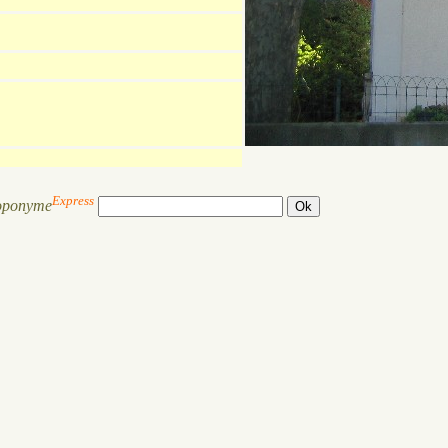
Express
oponyme