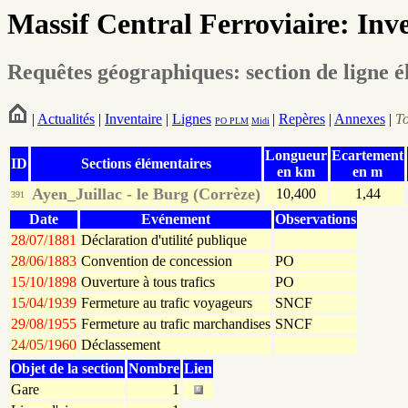
Massif Central Ferroviaire: Inv
Requêtes géographiques: section de ligne é
|
Actualités
|
Inventaire
|
Lignes
|
Repères
|
Annexes
|
T
PO
PLM
Midi
Longueur
Ecartement
ID
Sections élémentaires
en km
en m
Ayen_Juillac - le Burg (Corrèze)
10,400
1,44
391
Date
Evénement
Observations
28/07/1881
Déclaration d'utilité publique
28/06/1883
Convention de concession
PO
15/10/1898
Ouverture à tous trafics
PO
15/04/1939
Fermeture au trafic voyageurs
SNCF
29/08/1955
Fermeture au trafic marchandises
SNCF
24/05/1960
Déclassement
Objet de la section
Nombre
Lien
Gare
1