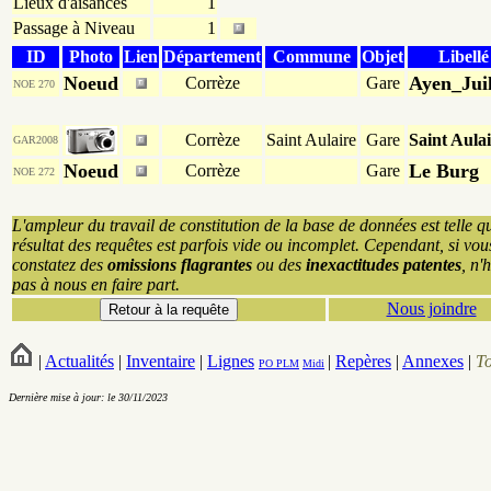
Lieux d'aisances
1
Passage à Niveau
1
ID
Photo
Lien
Département
Commune
Objet
Libellé
Noeud
Ayen_Juil
Corrèze
Gare
NOE 270
Corrèze
Saint Aulaire
Gare
Saint Aula
GAR2008
Noeud
Le Burg
Corrèze
Gare
NOE 272
L'ampleur du travail de constitution de la base de données est telle q
résultat des requêtes est parfois vide ou incomplet. Cependant, si vou
constatez des
omissions flagrantes
ou des
inexactitudes patentes
, n'
pas à nous en faire part.
Nous joindre
|
Actualités
|
Inventaire
|
Lignes
|
Repères
|
Annexes
|
T
PO
PLM
Midi
Dernière mise à jour: le 30/11/2023