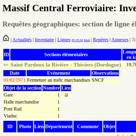
Massif Central Ferroviaire: Inv
Requêtes géographiques: section de ligne é
|
Actualités
|
Inventaire
|
Lignes
|
Repères
|
Annexes
|
T
PO
PLM
Midi
Longu
ID
Sections élémentaires
en 
Saint Pardoux la Rivière - Thiviers (Dordogne)
19,7
801
Date
Evénement
Observations
01/02/1971
Fermeture au trafic marchandises
SNCF
Objet de la section
Nombre
Lien
Gare
1
Halle marchandise
1
Pont Rail
1
Viaduc
1
ID
Photo
Lien
Département
Commune
Objet