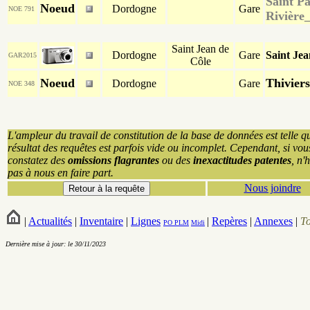
Saint P
Noeud
Dordogne
Gare
NOE 791
Rivière
Saint Jean de
Dordogne
Gare
Saint Jea
GAR2015
Côle
Noeud
Thiviers
Dordogne
Gare
NOE 348
L'ampleur du travail de constitution de la base de données est telle q
résultat des requêtes est parfois vide ou incomplet. Cependant, si vou
constatez des
omissions flagrantes
ou des
inexactitudes patentes
, n'
pas à nous en faire part.
Nous joindre
|
Actualités
|
Inventaire
|
Lignes
|
Repères
|
Annexes
|
T
PO
PLM
Midi
Dernière mise à jour: le 30/11/2023