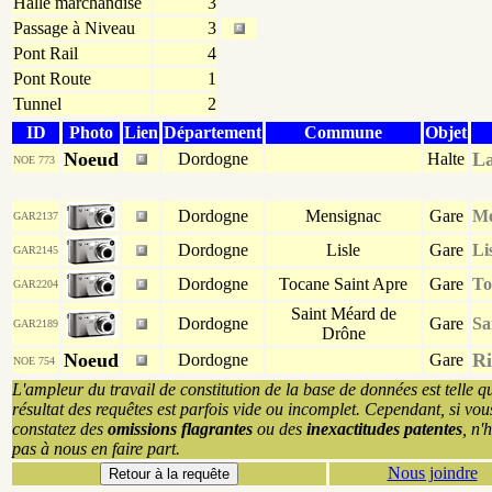
Halle marchandise
3
Passage à Niveau
3
Pont Rail
4
Pont Route
1
Tunnel
2
ID
Photo
Lien
Département
Commune
Objet
Noeud
L
Dordogne
Halte
NOE 773
Dordogne
Mensignac
Gare
Me
GAR2137
Dordogne
Lisle
Gare
Li
GAR2145
Dordogne
Tocane Saint Apre
Gare
To
GAR2204
Saint Méard de
Dordogne
Gare
Sa
GAR2189
Drône
Noeud
Ri
Dordogne
Gare
NOE 754
L'ampleur du travail de constitution de la base de données est telle q
résultat des requêtes est parfois vide ou incomplet. Cependant, si vou
constatez des
omissions flagrantes
ou des
inexactitudes patentes
, n'
pas à nous en faire part.
Nous joindre