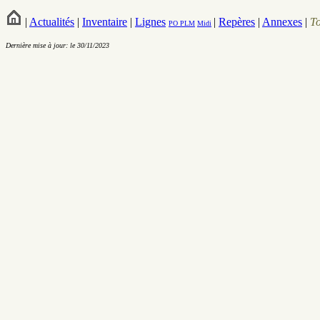
|
Actualités
|
Inventaire
|
Lignes
|
Repères
|
Annexes
|
T
PO
PLM
Midi
Dernière mise à jour: le 30/11/2023