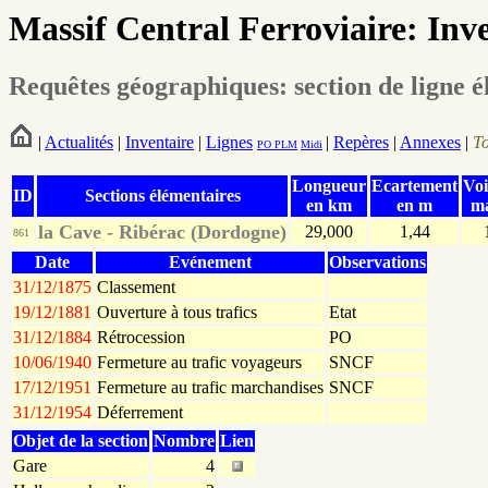
Massif Central Ferroviaire: Inv
Requêtes géographiques: section de ligne é
|
Actualités
|
Inventaire
|
Lignes
|
Repères
|
Annexes
|
T
PO
PLM
Midi
Longueur
Ecartement
Voi
ID
Sections élémentaires
en km
en m
ma
la Cave - Ribérac (Dordogne)
29,000
1,44
861
Date
Evénement
Observations
31/12/1875
Classement
19/12/1881
Ouverture à tous trafics
Etat
31/12/1884
Rétrocession
PO
10/06/1940
Fermeture au trafic voyageurs
SNCF
17/12/1951
Fermeture au trafic marchandises
SNCF
31/12/1954
Déferrement
Objet de la section
Nombre
Lien
Gare
4