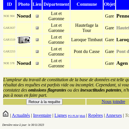
ID
Photo
Lien
Département
Commune
Objet
Lot et
Noeud
Penn
Gare
NOE 904
Garonne
Lot et
Hautefage la
Gare
Haute
GAR2637
Garonne
Tour
Lot et
Laroque Timbaut
Gare
Laroq
GAR1519
Garonne
Lot et
Pont du Casse
Gare
Pont 
GAR2253
Garonne
Lot et
Noeud
Agen
Gare
NOE 578
Garonne
L'ampleur du travail de constitution de la base de données est telle q
résultat des requêtes est parfois vide ou incomplet. Cependant, si vou
constatez des
omissions flagrantes
ou des
inexactitudes patentes
, n'
pas à nous en faire part.
Nous joindre
|
Actualités
|
Inventaire
|
Lignes
|
Repères
|
Annexes
|
T
PO
PLM
Midi
Dernière mise à jour: le 30/11/2023