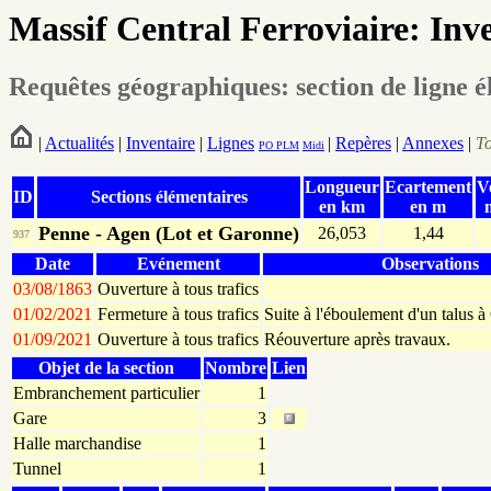
Massif Central Ferroviaire: Inv
Requêtes géographiques: section de ligne é
|
Actualités
|
Inventaire
|
Lignes
|
Repères
|
Annexes
|
T
PO
PLM
Midi
Longueur
Ecartement
V
ID
Sections élémentaires
en km
en m
Penne - Agen (Lot et Garonne)
26,053
1,44
937
Date
Evénement
Observations
03/08/1863
Ouverture à tous trafics
01/02/2021
Fermeture à tous trafics
Suite à l'éboulement d'un talus 
01/09/2021
Ouverture à tous trafics
Réouverture après travaux.
Objet de la section
Nombre
Lien
Embranchement particulier
1
Gare
3
Halle marchandise
1
Tunnel
1