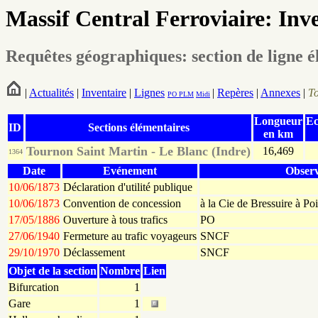
Massif Central Ferroviaire: Inv
Requêtes géographiques: section de ligne é
|
Actualités
|
Inventaire
|
Lignes
|
Repères
|
Annexes
|
T
PO
PLM
Midi
Longueur
Ec
ID
Sections élémentaires
en km
Tournon Saint Martin - Le Blanc (Indre)
16,469
1364
Date
Evénement
Observ
10/06/1873
Déclaration d'utilité publique
10/06/1873
Convention de concession
à la Cie de Bressuire à Po
17/05/1886
Ouverture à tous trafics
PO
27/06/1940
Fermeture au trafic voyageurs
SNCF
29/10/1970
Déclassement
SNCF
Objet de la section
Nombre
Lien
Bifurcation
1
Gare
1