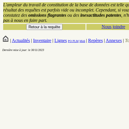
L'ampleur du travail de constitution de la base de données est telle q
résultat des requêtes est parfois vide ou incomplet. Cependant, si vou
constatez des
omissions flagrantes
ou des
inexactitudes patentes
, n'
pas à nous en faire part.
Nous joindre
|
Actualités
|
Inventaire
|
Lignes
|
Repères
|
Annexes
|
T
PO
PLM
Midi
Dernière mise à jour: le 30/11/2023