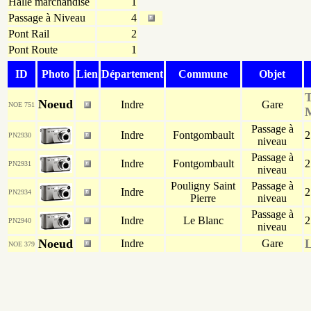
Halle marchandise
1
Passage à Niveau
4
Pont Rail
2
Pont Route
1
ID
Photo
Lien
Département
Commune
Objet
T
Noeud
Indre
Gare
NOE 751
Passage à
Indre
Fontgombault
2
PN2930
niveau
Passage à
Indre
Fontgombault
2
PN2931
niveau
Pouligny Saint
Passage à
Indre
2
PN2934
Pierre
niveau
Passage à
Indre
Le Blanc
2
PN2940
niveau
Noeud
L
Indre
Gare
NOE 379